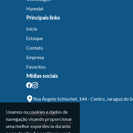
Tamanh
Hyundai
Principais links
Para aum
aumentar
Início
Estoque
Contato
Empresa
Favoritos
Mídias sociais
Rua Ângelo Schiochet, 144 - Centro, Jaraguá do S
Usamos os cookies e dados de
Institucional:
navegação visando proporcionar
Política de Privacidade
uma melhor experiência durante