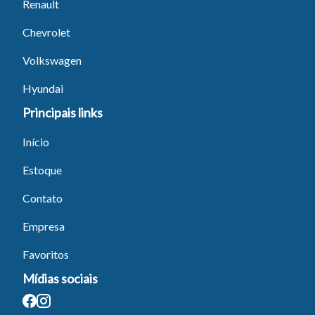
Renault
Chevrolet
Tamanho do texto
Volkswagen
Hyundai
Para aumentar ou diminuir a fonte em nosso site, utilize os
atalhos Ctrl+ (para aumentar) e Ctrl- (para diminuir) no seu
Principais links
teclado.
Início
Estoque
Fechar
Contato
Empresa
Favoritos
Mídias sociais