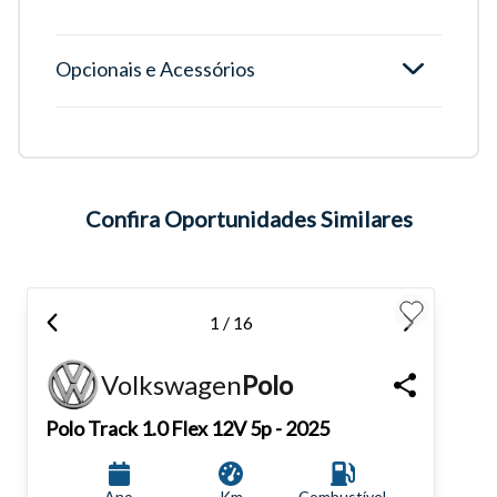
Opcionais e Acessórios
Tamanho do texto
Para aumentar ou diminuir a fonte em nosso site, utilize os
atalhos Ctrl+ (para aumentar) e Ctrl- (para diminuir) no seu
Confira Oportunidades Similares
teclado.
Fechar
1 / 16
Volkswagen
Polo
Polo
Track 1.0 Flex 12V 5p - 2025
Ano
Km
Combustível