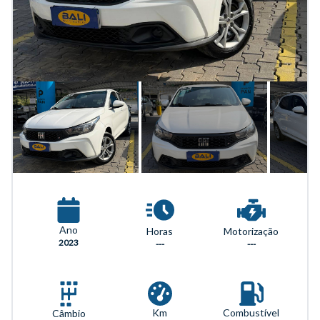
Ano
Horas
Motorização
2023
---
---
Km
Combustível
Câmbio