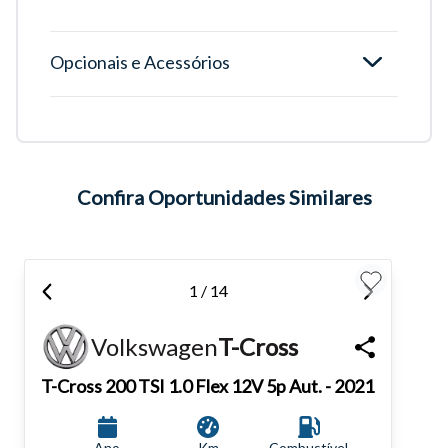
Opcionais e Acessórios
Tamanho do texto
Para aumentar ou diminuir a fonte em nosso site, utilize os
atalhos Ctrl+ (para aumentar) e Ctrl- (para diminuir) no seu
Confira Oportunidades Similares
teclado.
Fechar
1 / 14
Volkswagen
T-Cross
T-Cross
200 TSI 1.0 Flex 12V 5p Aut. - 2021
Ano
Km
Combustível