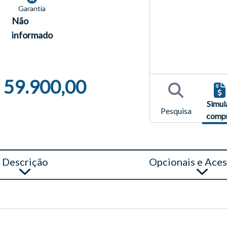
Garantia
Não
informado
o do texto
 59.900,00
entar ou diminuir a fonte em nosso site, utilize os atalhos Ctrl+ (
) e Ctrl- (para diminuir) no seu teclado.
Simul
Pesquisa
comp
Descrição
Opcionais e Aces