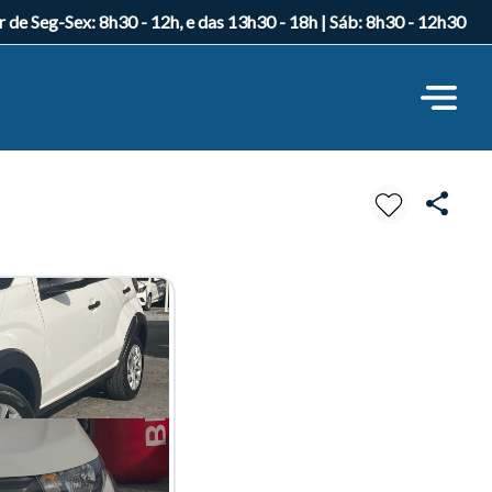
r de Seg-Sex: 8h30 - 12h, e das 13h30 - 18h | Sáb: 8h30 - 12h30