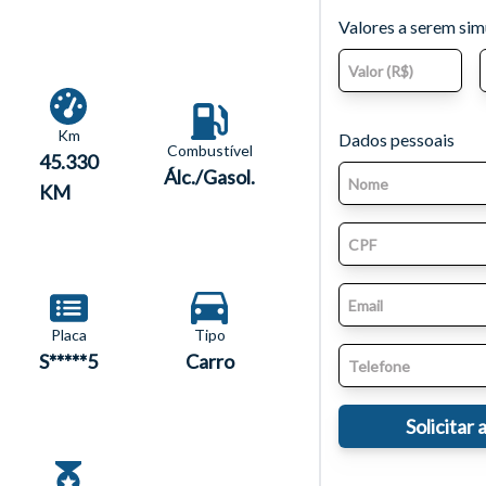
Valores a serem si
Km
Dados pessoais
Combustível
45.330
Álc./Gasol.
KM
Placa
Tipo
S*****5
Carro