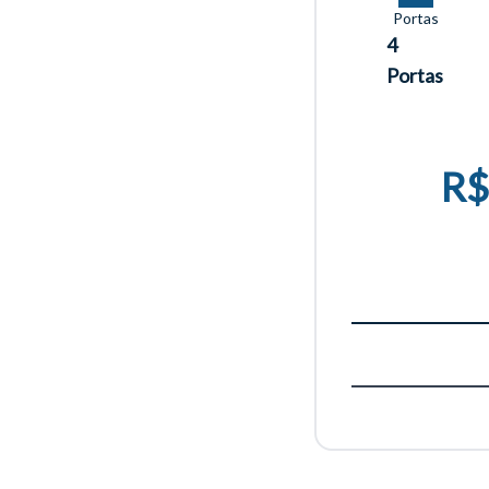
Portas
4
Portas
Tamanh
R$
Para aum
aumentar