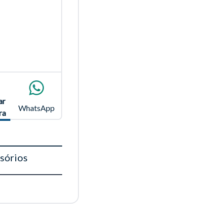
para
ar
WhatsApp
ra
Fechar
sórios